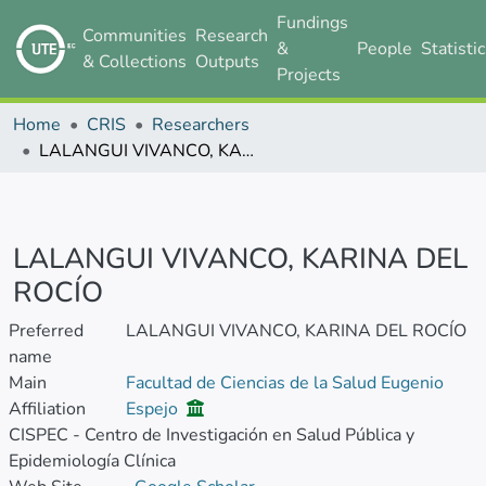
Fundings
Communities
Research
&
People
Statisti
& Collections
Outputs
Projects
Home
CRIS
Researchers
LALANGUI VIVANCO, KARINA DEL ROCÍO
LALANGUI VIVANCO, KARINA DEL
ROCÍO
Preferred
LALANGUI VIVANCO, KARINA DEL ROCÍO
name
Main
Facultad de Ciencias de la Salud Eugenio
Affiliation
Espejo
CISPEC - Centro de Investigación en Salud Pública y
Epidemiología Clínica