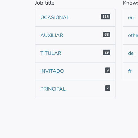
Job title
Knows
OCASIONAL
115
en
AUXILIAR
68
othe
TITULAR
29
de
INVITADO
9
fr
PRINCIPAL
7