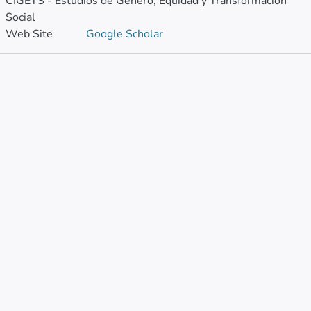
CIGETS - Estudios de Género, Equidad y Transformación
Social
Web Site
Google Scholar
Publications
Metrics
Other