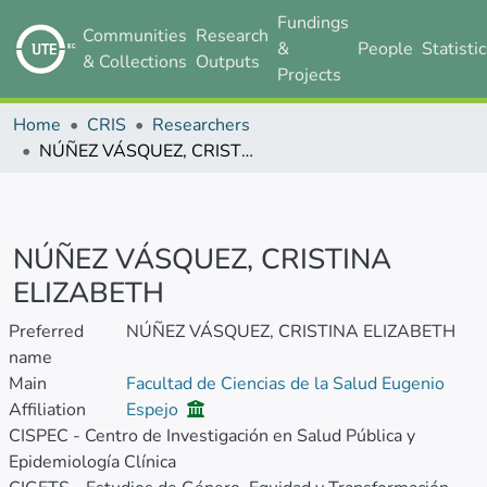
Fundings
Communities
Research
&
People
Statisti
& Collections
Outputs
Projects
Home
CRIS
Researchers
NÚÑEZ VÁSQUEZ, CRISTINA ELIZABETH
NÚÑEZ VÁSQUEZ, CRISTINA
ELIZABETH
Preferred
NÚÑEZ VÁSQUEZ, CRISTINA ELIZABETH
name
Main
Facultad de Ciencias de la Salud Eugenio
Affiliation
Espejo
CISPEC - Centro de Investigación en Salud Pública y
Epidemiología Clínica