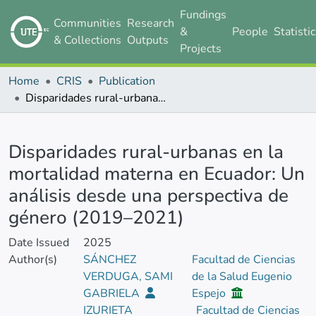
Fundings
Communities
Research
&
People
Statisti
& Collections
Outputs
Projects
Home
CRIS
Publication
Disparidades rural-urbanas en la mortalidad materna en Ecuador: Un análisis desde una perspectiva de género (2019–2021)
Details
Disparidades rural-urbanas en la
mortalidad materna en Ecuador: Un
análisis desde una perspectiva de
género (2019–2021)
Date Issued
2025
Author(s)
SÁNCHEZ
Facultad de Ciencias
VERDUGA, SAMI
de la Salud Eugenio
GABRIELA
Espejo
IZURIETA
Facultad de Ciencias