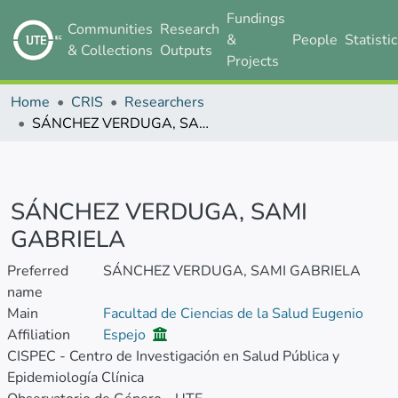
Fundings
Communities
Research
&
People
Statisti
& Collections
Outputs
Projects
Home
CRIS
Researchers
SÁNCHEZ VERDUGA, SAMI GABRIELA
SÁNCHEZ VERDUGA, SAMI
GABRIELA
Preferred
SÁNCHEZ VERDUGA, SAMI GABRIELA
name
Main
Facultad de Ciencias de la Salud Eugenio
Affiliation
Espejo
CISPEC - Centro de Investigación en Salud Pública y
Epidemiología Clínica