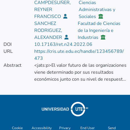
CAMPDESUÑER,
Ciencias
REYNER
Administrativas y
FRANCISCO
Sociales
SANCHEZ
Facultad de Ciencias
RODRIGUEZ,
de la Ingeniería e
ALEXANDER
Industrias
DOI
10.17163/ret.n24.2022.06
URL
https://cris.ute.edu.ec/handle/123456789/
473
Abstract
<jats:p>El valor futuro de las organizaciones
viene determinado por sus resultados
económicos junto con su nivel de respuesta
a las necesidadesde la sociedad y los
grupos de interés, así como por el tipo de
relación que establezcan con el ambiente en
el que se desenvuelve e influye. Así,
alcanzar altos niveles de responsabilidad
social corporativa (RSC) se convierte en una
necesidad para el éxito empresarial. Este
Cookie
Accessibility
Privacy
End User
Send