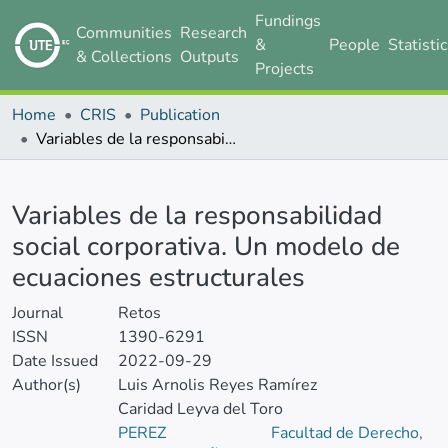
Fundings
Communities
Research
&
People
Statisti
& Collections
Outputs
Projects
Home
CRIS
Publication
Variables de la responsabilidad social corporativa. Un modelo de ecuaciones estructurales
Details
Variables de la responsabilidad
social corporativa. Un modelo de
ecuaciones estructurales
Journal
Retos
ISSN
1390-6291
Date Issued
2022-09-29
Author(s)
Luis Arnolis Reyes Ramírez
Caridad Leyva del Toro
PEREZ
Facultad de Derecho,