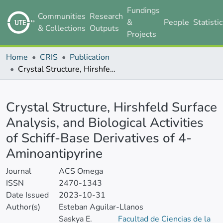
Fundings
Communities
Research
&
People
Statisti
& Collections
Outputs
Projects
Home
CRIS
Publication
Crystal Structure, Hirshfeld Surface Analysis, and Biological Activities of Schiff-Base Derivatives of 4-Aminoantipyrine
Details
Crystal Structure, Hirshfeld Surface
Analysis, and Biological Activities
of Schiff-Base Derivatives of 4-
Aminoantipyrine
Journal
ACS Omega
ISSN
2470-1343
Date Issued
2023-10-31
Author(s)
Esteban Aguilar-Llanos
Saskya E.
Facultad de Ciencias de la