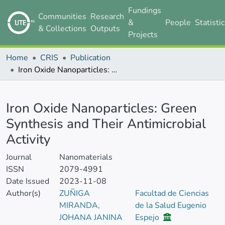
Fundings
Communities
Research
&
People
Statisti
& Collections
Outputs
Projects
Home
CRIS
Publication
Iron Oxide Nanoparticles: Green Synthesis and Their Antimicrobial Activity
Details
Iron Oxide Nanoparticles: Green
Synthesis and Their Antimicrobial
Activity
Journal
Nanomaterials
ISSN
2079-4991
Date Issued
2023-11-08
Author(s)
ZUÑIGA
Facultad de Ciencias
MIRANDA,
de la Salud Eugenio
JOHANA JANINA
Espejo