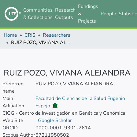
Fundings
Communities
Research
&
People
Statisti
& Collections
Outputs
Projects
Home
CRIS
Researchers
RUIZ POZO, VIVIANA ALEJANDRA
RUIZ POZO, VIVIANA ALEJANDRA
Preferred
RUIZ POZO, VIVIANA ALEJANDRA
name
Main
Facultad de Ciencias de la Salud Eugenio
Affiliation
Espejo
CIGG - Centro de Investigación en Genética y Genómica
Web Site
Google Scholar
ORCID
0000-0001-9301-2614
Scopus Author
57211950502