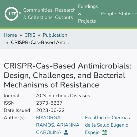
Fundings
Communities
Research
&
People
Statisti
& Collections
Outputs
Projects
Home
CRIS
Publication
CRISPR-Cas-Based Antimicrobials: Design, Challenges, and Bacterial Mechanisms of Resistance
Details
CRISPR-Cas-Based Antimicrobials:
Design, Challenges, and Bacterial
Mechanisms of Resistance
Journal
ACS Infectious Diseases
ISSN
2373-8227
Date Issued
2023-06-22
Author(s)
MAYORGA
Facultad de Ciencias
RAMOS, ARIANNA
de la Salud Eugenio
CAROLINA
Espejo