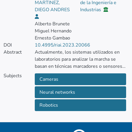
MARTINEZ,
de la Ingeniería e
DIEGO ANDRES
Industrias
Alberto Brunete
Miguel Hernando
Ernesto Gambao
DOI
10.4995/riai.2023.20066
Abstract
Actualmente, los sistemas utilizados en
laboratorios para analizar la marcha se
basan en técnicas marcadores o sensores
colocados sobre el cuerpo del paciente, lo
Subjects
Cameras
que resulta en un proceso que requiere un
tiempo largo de preparación y calibración,
Neural networks
así como la incomodidad que causa a los
pacientes tener dispositivos colocados por
Robotics
el cuerpo. Además, el espacio en el que se
pueden realizar pruebas resulta muy
limitado. En respuesta a estas
problemáticas, se ha desarrollado el