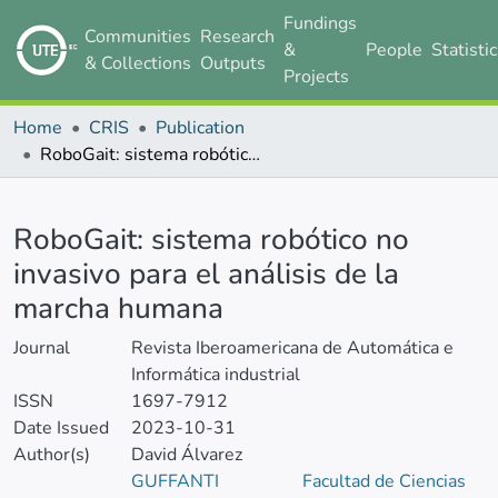
Fundings
Communities
Research
&
People
Statisti
& Collections
Outputs
Projects
Home
CRIS
Publication
RoboGait: sistema robótico no invasivo para el análisis de la marcha humana
Details
RoboGait: sistema robótico no
invasivo para el análisis de la
marcha humana
Journal
Revista Iberoamericana de Automática e
Informática industrial
ISSN
1697-7912
Date Issued
2023-10-31
Author(s)
David Álvarez
GUFFANTI
Facultad de Ciencias