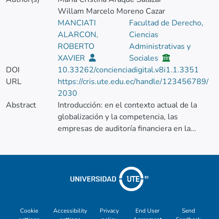
Willam Marcelo Moreno Cazar
MANCIATI
Facultad de Derecho,
ALARCON,
Ciencias
ROBERTO
Administrativas y
XAVIER
Sociales
DOI
10.33262/concienciadigital.v8i1.1.3351
URL
https://cris.ute.edu.ec/handle/123456789/
2030
Abstract
Introducción: en el contexto actual de la
globalización y la competencia, las
empresas de auditoría financiera en la
ciudad de Quito enfrentan significativos
desafíos que requieren un enfoque
renovado de su capital humano. La
motivación del talento humano se presenta
como un elemento altamente estratégico
fundamental para impulsar la rentabilidad y
el éxito sostenible de estas organizaciones.
Cookie
Accessibility
Privacy
End User
Send