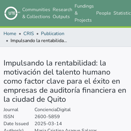
Fundings
Communities
Research
&
People
Statisti
& Collections
Outputs
Projects
Home
CRIS
Publication
Impulsando la rentabilidad: la motivación del talento humano como factor clave para el éxito en empresas de auditoría financiera en la ciudad de Quito
Details
Impulsando la rentabilidad: la
motivación del talento humano
como factor clave para el éxito en
empresas de auditoría financiera en
la ciudad de Quito
Journal
ConcienciaDigital
ISSN
2600-5859
Date Issued
2025-03-14
Author(s)
Maria Cristina Araque Salazar