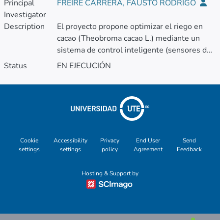
Principal
FREIRE CARRERA, FAUSTO RODRIGO
Investigator
Description
El proyecto propone optimizar el riego en
cacao (Theobroma cacao L.) mediante un
sistema de control inteligente (sensores de
humedad del suelo/planta, clima y
Status
EN EJECUCIÓN
algoritmos de decisión) para ajustar en
tiempo real el suministro hídrico.
Objetivo: conocer la respuesta de los árboles
de cacao a restricciones hídricas y, con esa
evidencia, calibrar estrategias de riego de
Cookie
Accessibility
Privacy
End User
Send
precisión que mejoren rendimiento,
settings
settings
policy
Agreement
Feedback
eficiencia del uso del agua y resiliencia al
estrés sin comprometer la calidad del grano.
Hosting & Support by