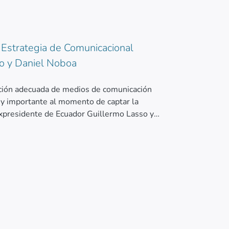
 Estrategia de Comunicacional
o y Daniel Noboa
ección adecuada de medios de comunicación
muy importante al momento de captar la
expresidente de Ecuador Guillermo Lasso y
 se utiliza la investigación explorativa,
bernamental de Guillermo Lasso y Daniel
a 25 años del Ecuador para medir el impacto
ativa se utilizó para analizar los videos de
egia gubernamental es de gran impacto, ya es
n los videos a publicarse