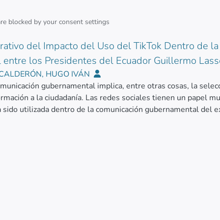
are blocked by your
consent settings
rativo del Impacto del Uso del TikTok Dentro de la
entre los Presidentes del Ecuador Guillermo Lass
CALDERÓN, HUGO IVÁN
omunicación gubernamental implica, entre otras cosas, la sel
formación a la ciudadanía. Las redes sociales tienen un papel 
a sido utilizada dentro de la comunicación gubernamental del 
te Noboa para comunicar sus actividades. En el presente estudio
itativa, para analizar el uso del TikTok en la comunicación gu
uantitativo se utilizó al aplicar una encuesta a jóvenes de 18 
municación gubernamental y la investigación explorativa y cualit
sidente. Se concluye que el uso de TikTok dentro de la estrat
para llegar a los jóvenes, dependiendo del contenido que tenga