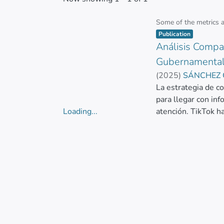
Some of the metrics 
Item type:
,
Publication
Análisis Compa
Gubernamental 
(
2025
)
SÁNCHEZ 
La estrategia de c
para llegar con in
Loading...
atención. TikTok h
Loading...
del actual presiden
cualitativa y cuant
Noboa. El método c
del TikTok en la co
TikTok en cada pre
la forma adecuada 