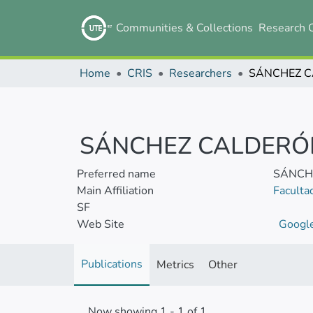
Communities & Collections
Research 
Home
CRIS
Researchers
SÁNCHEZ CALDERÓN
Preferred name
SÁNCH
Main Affiliation
Faculta
SF
Web Site
Google
Publications
Metrics
Other
Now showing
1 - 1 of 1