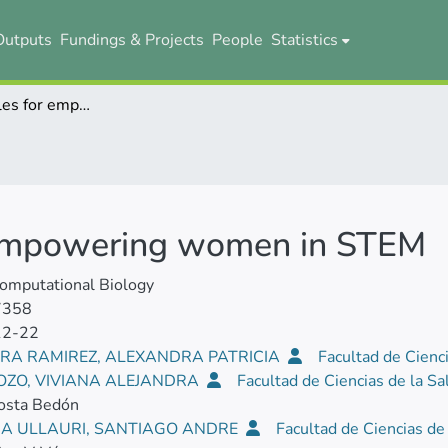
Outputs
Fundings & Projects
People
Statistics
Ten simple rules for empowering women in STEM
r empowering women in STEM
omputational Biology
7358
12-22
RA RAMIREZ, ALEXANDRA PATRICIA
Facultad de Cienc
POZO, VIVIANA ALEJANDRA
Facultad de Ciencias de la S
osta Bedón
A ULLAURI, SANTIAGO ANDRE
Facultad de Ciencias de