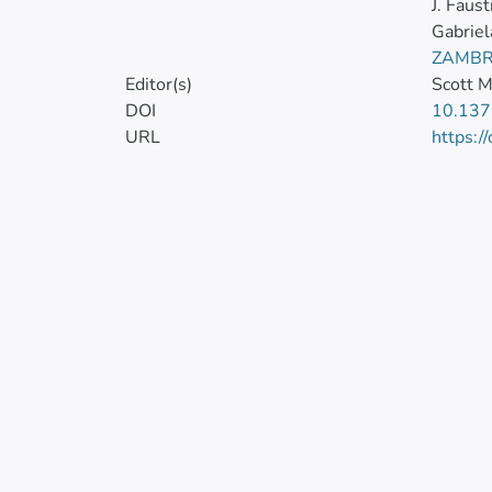
J. Faus
Gabriel
ZAMBR
Editor(s)
Scott M
DOI
10.137
URL
https:/