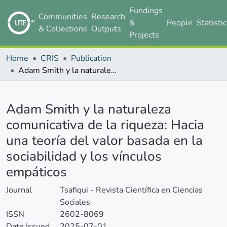
Fundings
Communities
Research
&
People
Statisti
& Collections
Outputs
Projects
Home
CRIS
Publication
Adam Smith y la naturaleza comunicativa de la riqueza: Hacia una teoría del valor basada en la sociabilidad y los vínculos empáticos
Details
Adam Smith y la naturaleza
comunicativa de la riqueza: Hacia
una teoría del valor basada en la
sociabilidad y los vínculos
empáticos
Journal
Tsafiqui - Revista Científica en Ciencias
Sociales
ISSN
2602-8069
Date Issued
2025-07-01