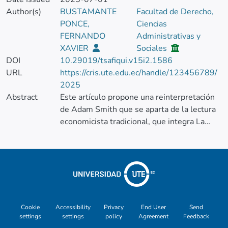
Author(s)
BUSTAMANTE
Facultad de Derecho,
PONCE,
Ciencias
FERNANDO
Administrativas y
XAVIER
Sociales
DOI
10.29019/tsafiqui.v15i2.1586
URL
https://cris.ute.edu.ec/handle/123456789/
2025
Abstract
Este artículo propone una reinterpretación
de Adam Smith que se aparta de la lectura
economicista tradicional, que integra La
teoría de los sentimientos morales con La
riqueza de las naciones, para desarrollar una
comprensión alternativa de la naturaleza
del valor y de la riqueza, con implicaciones
para los Objetivos de Desarrollo Sostenible
1 y 8. Para ello se emplea un análisis
hermenéutico de textos primarios
Cookie
Accessibility
Privacy
End User
Send
settings
settings
policy
Agreement
Feedback
smithianos, particularmente del capítulo II