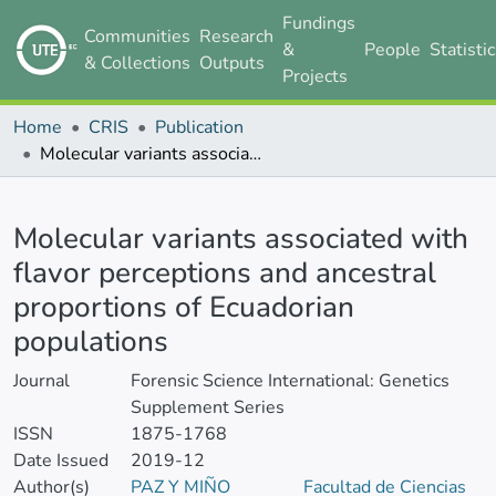
Fundings
Communities
Research
&
People
Statisti
& Collections
Outputs
Projects
Home
CRIS
Publication
Molecular variants associated with flavor perceptions and ancestral proportions of Ecuadorian populations
Details
Molecular variants associated with
flavor perceptions and ancestral
proportions of Ecuadorian
populations
Journal
Forensic Science International: Genetics
Supplement Series
ISSN
1875-1768
Date Issued
2019-12
Author(s)
PAZ Y MIÑO
Facultad de Ciencias