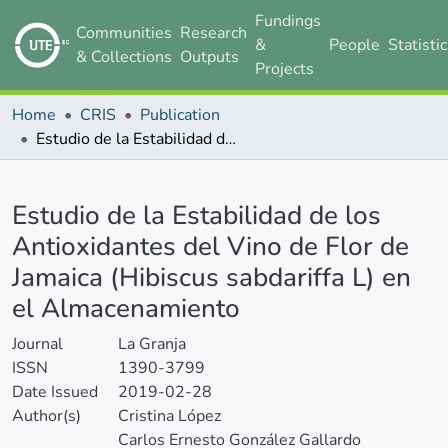
Fundings
Communities
Research
&
People
Statisti
& Collections
Outputs
Projects
Home
CRIS
Publication
Estudio de la Estabilidad de los Antioxidantes del Vino de Flor de Jamaica (Hibiscus sabdariffa L) en el Almacenamiento
Details
Estudio de la Estabilidad de los
Antioxidantes del Vino de Flor de
Jamaica (Hibiscus sabdariffa L) en
el Almacenamiento
Journal
La Granja
ISSN
1390-3799
Date Issued
2019-02-28
Author(s)
Cristina López
Carlos Ernesto González Gallardo