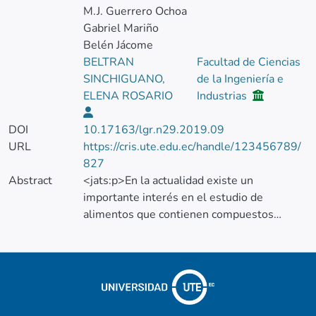
M.J. Guerrero Ochoa
Gabriel Mariño
Belén Jácome
BELTRAN
Facultad de Ciencias
SINCHIGUANO,
de la Ingeniería e
ELENA ROSARIO
Industrias
DOI
10.17163/lgr.n29.2019.09
URL
https://cris.ute.edu.ec/handle/123456789/
827
Abstract
<jats:p>En la actualidad existe un
importante interés en el estudio de
alimentos que contienen compuestos
antioxidantes. Muchas investigaciones han
determinado que la flor de jamaica es rica
en compuestos fenólicos principalmente
antocianinas y flavonoides como la
delfinidina-3-sambubiosido, delfinidina-3-