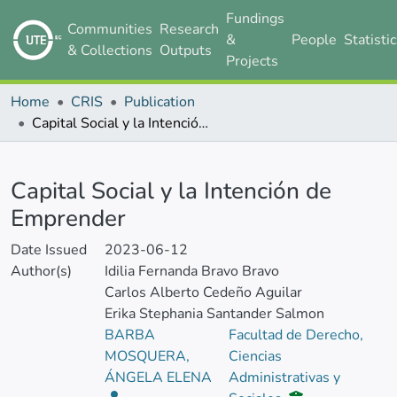
Fundings
Communities
Research
&
People
Statisti
& Collections
Outputs
Projects
Home
CRIS
Publication
Capital Social y la Intención de Emprender
Details
Capital Social y la Intención de
Emprender
Date Issued
2023-06-12
Author(s)
Idilia Fernanda Bravo Bravo
Carlos Alberto Cedeño Aguilar
Erika Stephania Santander Salmon
BARBA
Facultad de Derecho,
MOSQUERA,
Ciencias
ÁNGELA ELENA
Administrativas y