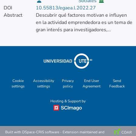
Sociales
DOI
10.55813/egaea.l.2022.27
Abstract
Descubrir qué factores motivan e influyen
en la actividad emprendedora es un tema de
gran interés para investigadores,
formuladores de política socioeconómica,
académicos y para las personas en general.
A lo largo de este libro, los autores nos
relatan de forma amena y comprensible
cómo nuestro entorno cercano y lejano
forma una serie de valores, actitudes y
creencias que predisponen o no al individuo
Cookie
Accessibility
Privacy
End User
Send
settings
settings
policy
Agreement
Feedback
a emprender. Un libro que sin duda va a
enriquecer nuestro espíritu emprendedor,
Hosting & Support by
dando respuesta a preguntas que alguna
vez nos hemos planteado en torno a las
personas que toman la gran decisión de
crear sus propios negocios.
Built with
DSpace-CRIS software
- Extension maintained and
COAR