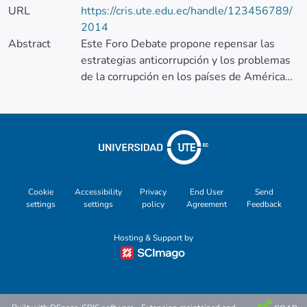
URL
https://cris.ute.edu.ec/handle/123456789/
2014
Abstract
Este Foro Debate propone repensar las
estrategias anticorrupción y los problemas
de la corrupción en los países de América
Latina. Para ello, se presentan seis
reflexiones desde una mirada comparada en
contextos de baja institucionalización,
estructuras informales y los mecanismos
institucionales como reproductores de
desigualdades simbólicas y materiales. En
lo particular, esta colaboración busca
Cookie
Accessibility
Privacy
End User
Send
settings
settings
policy
Agreement
Feedback
integrar temas emergentes como la
participación ciudadana, el factor de género
Hosting & Support by
y el vínculo entre la corrupción y el crimen
organizado, con temáticas tradicionales
como la regulación de entidades
fiscalizadoras, el principio de buena