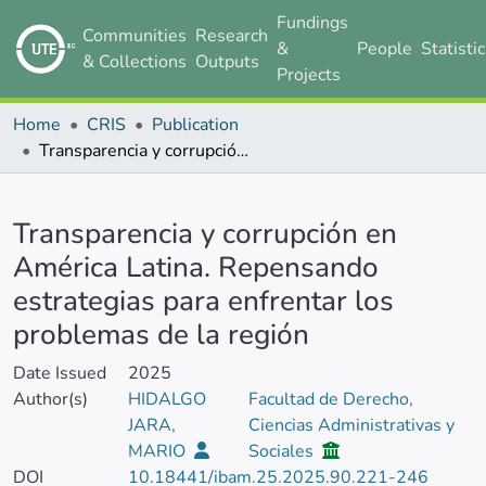
Fundings
Communities
Research
&
People
Statisti
& Collections
Outputs
Projects
Home
CRIS
Publication
Transparencia y corrupción en América Latina. Repensando estrategias para enfrentar los problemas de la región
Details
Transparencia y corrupción en
América Latina. Repensando
estrategias para enfrentar los
problemas de la región
Date Issued
2025
Author(s)
HIDALGO
Facultad de Derecho,
JARA,
Ciencias Administrativas y
MARIO
Sociales
DOI
10.18441/ibam.25.2025.90.221-246