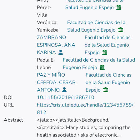
Andy
Facultad de Ciencias de la
Pérez-
Salud Eugenio Espejo
Villa
Verónica
Facultad de Ciencias de la
Yumiceba
Salud Eugenio Espejo
ZAMBRANO
Facultad de Ciencias
ESPINOSA, ANA
de la Salud Eugenio
KARINA
Espejo
Paola E.
Facultad de Ciencias de la Salud
Leone
Eugenio Espejo
PAZ Y MIÑO
Facultad de Ciencias
CEPEDA, CESAR
de la Salud Eugenio
ANTONIO
Espejo
DOI
10.1155/2019/1386710
URL
https://cris.ute.edu.ec/handle/123456789/
812
Abstract
<jats:p><jats:italic>Background.
</jats:italic> Many studies, comparing the
health associated risks of electronic