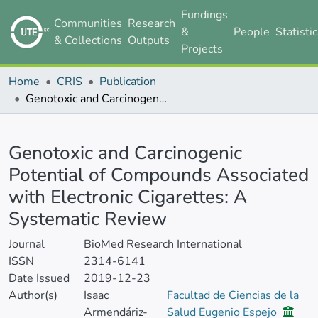
Fundings
Communities
Research
&
People
Statisti
& Collections
Outputs
Projects
Home
CRIS
Publication
Genotoxic and Carcinogenic Potential of Compounds Associated with Electronic Cigarettes: A Systematic Review
Details
Genotoxic and Carcinogenic
Potential of Compounds Associated
with Electronic Cigarettes: A
Systematic Review
Journal
BioMed Research International
ISSN
2314-6141
Date Issued
2019-12-23
Author(s)
Isaac
Facultad de Ciencias de la
Armendáriz-
Salud Eugenio Espejo