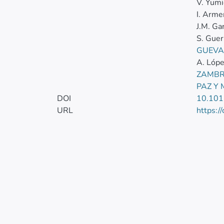
V. Yum
I. Arme
J.M. Ga
S. Guer
GUEVA
A. Lópe
ZAMBR
PAZ Y
DOI
10.101
URL
https:/