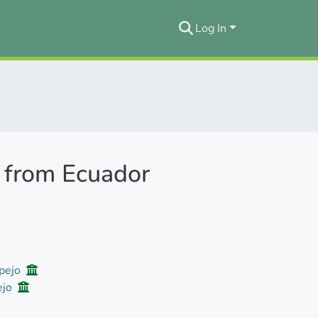
Log In
p from Ecuador
spejo
ejo