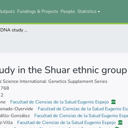
Outputs
Fundings & Projects
People
Statistics
Mitochondrial DNA study in the Shuar ethnic group from Ecuador
udy in the Shuar ethnic grou
c Science International: Genetics Supplement Series
1768
12
one
Facultad de Ciencias de la Salud Eugenio Espejo
donado-Oyervide
Facultad de Ciencias de la Salud Eugenio E
dillo-González
Facultad de Ciencias de la Salud Eugenio Esp
z-Villa
Facultad de Ciencias de la Salud Eugenio Espejo