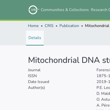
Communities & Collections
Research 
Home
CRIS
Publication
Details
Mitochondrial DNA st
Journal
Forensi
ISSN
1875-
Date Issued
2019-
Author(s)
P.E. Le
D. Mal
O. Astu
A. Pére