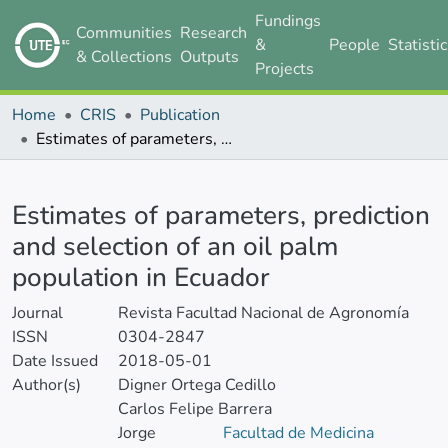
Fundings
Communities
Research
&
People
Statisti
& Collections
Outputs
Projects
Home
CRIS
Publication
Estimates of parameters, prediction and selection of an oil palm population in Ecuador
Details
Estimates of parameters, prediction
and selection of an oil palm
population in Ecuador
Journal
Revista Facultad Nacional de Agronomía
ISSN
0304-2847
Date Issued
2018-05-01
Author(s)
Digner Ortega Cedillo
Carlos Felipe Barrera
Jorge
Facultad de Medicina