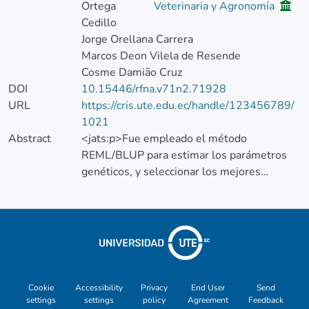
Ortega
Veterinaria y Agronomía
Cedillo
Jorge Orellana Carrera
Marcos Deon Vilela de Resende
Cosme Damião Cruz
DOI
10.15446/rfna.v71n2.71928
URL
https://cris.ute.edu.ec/handle/123456789/
1021
Abstract
<jats:p>Fue empleado el método
REML/BLUP para estimar los parámetros
genéticos, y seleccionar los mejores
individuos provenientes de una población
de hermanos germanos de Dura x Dura, a
partir de un análisis de correlación entre
caracteres, realizando un agrupamiento de
familias por disimilaridad multivariada y
determinación del número de medidas
repetidas necesarias para la selección de las
Cookie
Accessibility
Privacy
End User
Send
settings
settings
policy
Agreement
Feedback
características (número y peso medio de