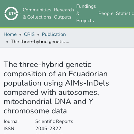
Fundings
Communities
Research
&
People
Statisti
& Collections
Outputs
Projects
Home
CRIS
Publication
The three-hybrid genetic composition of an Ecuadorian population using AIMs-InDels compared with autosomes, mitochondrial DNA and Y chromosome data
Details
The three-hybrid genetic
composition of an Ecuadorian
population using AIMs-InDels
compared with autosomes,
mitochondrial DNA and Y
chromosome data
Journal
Scientific Reports
ISSN
2045-2322