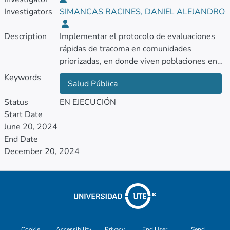
Investigators
SIMANCAS RACINES, DANIEL ALEJANDRO
Description
Implementar el protocolo de evaluaciones
rápidas de tracoma en comunidades
priorizadas, en donde viven poblaciones en
condiciones de vulnerabilidad y se considera
Keywords
Salud Pública
que pueden estar afectadas por el tracoma,
integrando sus actividades con otros eventos
Status
EN EJECUCIÓN
de interés en salud pública
Start Date
June 20, 2024
End Date
December 20, 2024
Cookie
Accessibility
Privacy
End User
Send