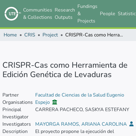
Fundings
Communities
Research
&
People
Statisti
& Collections
Outputs
Projects
Home
CRIS
Project
CRISPR-Cas como Herramienta de Edición Genética de Levaduras
CRISPR-Cas como Herramienta de
Edición Genética de Levaduras
Partner
Facultad de Ciencias de la Salud Eugenio
Organisations
Espejo
Principal
CARRERA PACHECO, SASKYA ESTEFANY
Investigator
Investigators
MAYORGA RAMOS, ARIANA CAROLINA
Description
El proyecto propone la ejecución del