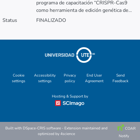
programa de capacitación “CRISPR-Cas9
como herramienta de edición genética de
levaduras”, en el marco del Fondo Avante,
Status
FINALIZADO
con el fin de fortalecer las capacidades
técnicas y científicas en el área de la
biotecnología. El objetivo es formar
profesionales e investigadores en el uso de
la tecnología CRISPR-Cas9 aplicada a
levaduras, una herramienta clave para el
desarrollo de bioproductos, optimización de
Cookie
Accessibility
Privacy
End User
Send
procesos fermentativos y aplicaciones en
settings
settings
policy
Agreement
Feedback
biomedicina y biotecnología industrial.
Hosting & Support by
Built with
DSpace-CRIS software
- Extension maintained and
COAR
optimized by
4science
Notify