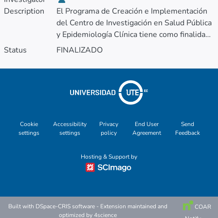
Description
El Programa de Creación e Implementación
del Centro de Investigación en Salud Pública
y Epidemiología Clínica tiene como finalidad
consolidar un espacio académico-científico
Status
FINALIZADO
orientado a la generación de investigación de
alto impacto en estas áreas. Su objetivo
principal es desarrollar investigaciones que
contribuyan a la salud pública y a la
epidemiología clínica, con el propósito de
aportar evidencia científica sólida para la
Cookie
Accessibility
Privacy
End User
Send
toma de decisiones en políticas y prácticas
settings
settings
policy
Agreement
Feedback
de salud.
Hosting & Support by
Built with
DSpace-CRIS software
- Extension maintained and
COAR
optimized by
4science