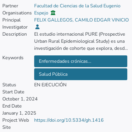
Partner
Facultad de Ciencias de la Salud Eugenio
Organisations
Espejo
Principal
FELIX GALLEGOS, CAMILO EDGAR VINICIO
Investigator
Description
El estudio internacional PURE (Prospective
Urban Rural Epidemiological Study) es una
investigación de cohorte que explora, desde
hace más de una década, la relación entre
Keywords
Enfermedades crónicas...
factores sociales, económicos,
medioambientales y biológicos con las
Salud Pública
enfermedades crónicas no transmisibles
(ECNT). Sus hallazgos muestran que los
Status
EN EJECUCIÓN
países de bajos ingresos presentan una
Start Date
mayor incidencia de eventos
October 1, 2024
cardiovasculares y mortalidad, debido tanto a
End Date
la alta prevalencia de factores de riesgo
January 1, 2025
como a la limitada disponibilidad de servicios
Project Web
https://doi.org/10.5334/gh.1416
y tecnologías médicas, especialmente en
Site