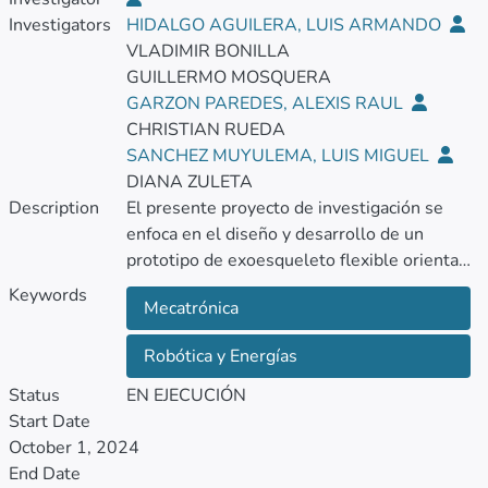
Investigators
HIDALGO AGUILERA, LUIS ARMANDO
VLADIMIR BONILLA
GUILLERMO MOSQUERA
GARZON PAREDES, ALEXIS RAUL
CHRISTIAN RUEDA
SANCHEZ MUYULEMA, LUIS MIGUEL
DIANA ZULETA
Description
El presente proyecto de investigación se
enfoca en el diseño y desarrollo de un
prototipo de exoesqueleto flexible orientado
a la amplificación de fuerza en actividades
Keywords
Mecatrónica
laborales que demandan esfuerzos físicos
intensos y repetitivos.
Robótica y Energías
Su propósito principal es reducir la fatiga
Status
EN EJECUCIÓN
muscular en trabajadores mediante un
Start Date
sistema robótico de asistencia que actúe en
October 1, 2024
función de señales bioeléctricas captadas
End Date