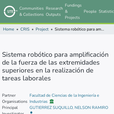
Fundings
Communities
Research
&
People
Statisti
& Collections
Outputs
Projects
Home
CRIS
Project
Sistema robótico para amplificación de la fuerza de las extremidades superiores en la realización de tareas laborales
Sistema robótico para amplificación
de la fuerza de las extremidades
superiores en la realización de
tareas laborales
Partner
Facultad de Ciencias de la Ingeniería e
Organisations
Industrias
Principal
GUTIERREZ SUQUILLO, NELSON RAMIRO
Investigator