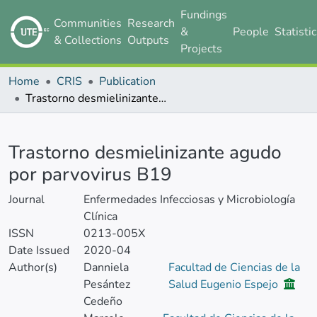
Fundings
Communities
Research
&
People
Statisti
& Collections
Outputs
Projects
Home
CRIS
Publication
Trastorno desmielinizante agudo por parvovirus B19
Details
Trastorno desmielinizante agudo
por parvovirus B19
Journal
Enfermedades Infecciosas y Microbiología
Clínica
ISSN
0213-005X
Date Issued
2020-04
Author(s)
Danniela
Facultad de Ciencias de la
Pesántez
Salud Eugenio Espejo
Cedeño