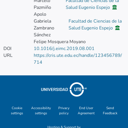
Marcelo
Facultad de Ciencias de la
Pazmiño
Salud Eugenio Espejo
Apolo
Gabriela
Facultad de Ciencias de la
Zambrano
Salud Eugenio Espejo
Sánchez
Felipe Mosquera Moyano
DOI
10.1016/j.eimc.2019.08.001
URL
https://cris.ute.edu.ec/handle/123456789/
714
Cookie
Accessibility
Privacy
End User
Send
settings
settings
policy
Agreement
Feedback
Hosting & Support by