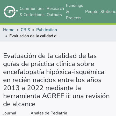
Fundings
Communities
Research
&
People
Statisti
& Collections
Outputs
Projects
Home
CRIS
Publication
Evaluación de la calidad de las guías de práctica clínica sobre encefalopatía hipóxica-isquémica en recién nacidos entre los años 2013 a 2022 mediante la herramienta AGREE ii: una revisión de alcance
Details
Evaluación de la calidad de las
guías de práctica clínica sobre
encefalopatía hipóxica-isquémica
en recién nacidos entre los años
2013 a 2022 mediante la
herramienta AGREE ii: una revisión
de alcance
Journal
Anales de Pediatría