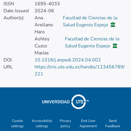
ISSN
1695-4033
Date Issued
2024-06
Author(s)
Ana
Facultad de Ciencias de la
Arellano
Salud Eugenio Espejo
Haro
Ashley
Facultad de Ciencias de la
Cuzco
Salud Eugenio Espejo
Macías
DOI
10.1016/j.anpedi.2024.04.002
URL
https://cris.ute.edu.ec/handle/123456789/
221
Cookie
Accessibility
Privacy
End User
Send
settings
settings
policy
Agreement
Feedback