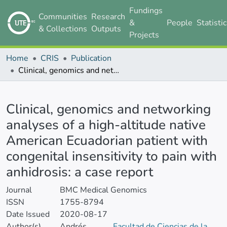
Fundings
Communities
Research
&
People
Statisti
& Collections
Outputs
Projects
Home
CRIS
Publication
Clinical, genomics and networking analyses of a high-altitude native American Ecuadorian patient with congenital insensitivity to pain with anhidrosis: a case report
Details
Clinical, genomics and networking
analyses of a high-altitude native
American Ecuadorian patient with
congenital insensitivity to pain with
anhidrosis: a case report
Journal
BMC Medical Genomics
ISSN
1755-8794
Date Issued
2020-08-17
Author(s)
Andrés
Facultad de Ciencias de la