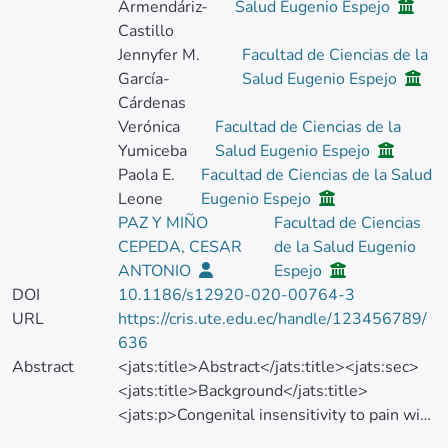
Armendáriz-
Salud Eugenio Espejo
Castillo
Jennyfer M.
Facultad de Ciencias de la
García-
Salud Eugenio Espejo
Cárdenas
Verónica
Facultad de Ciencias de la
Yumiceba
Salud Eugenio Espejo
Paola E.
Facultad de Ciencias de la Salud
Leone
Eugenio Espejo
PAZ Y MIÑO
Facultad de Ciencias
CEPEDA, CESAR
de la Salud Eugenio
ANTONIO
Espejo
DOI
10.1186/s12920-020-00764-3
URL
https://cris.ute.edu.ec/handle/123456789/
636
Abstract
<jats:title>Abstract</jats:title><jats:sec>
<jats:title>Background</jats:title>
<jats:p>Congenital insensitivity to pain with
anhidrosis (CIPA) is an extremely rare