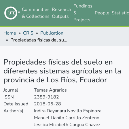
Fundings
Communities
Research
&
People
Statisti
& Collections
Outputs
Projects
Home
CRIS
Publication
Propiedades físicas del suelo en diferentes sistemas agrícolas en la provincia de Los Ríos, Ecuador
Details
Propiedades físicas del suelo en
diferentes sistemas agrícolas en la
provincia de Los Ríos, Ecuador
Journal
Temas Agrarios
ISSN
2389-9182
Date Issued
2018-06-28
Author(s)
Indira Dayanara Novillo Espinoza
Manuel Danilo Carrillo Zenteno
Jessica Elizabeth Cargua Chavez