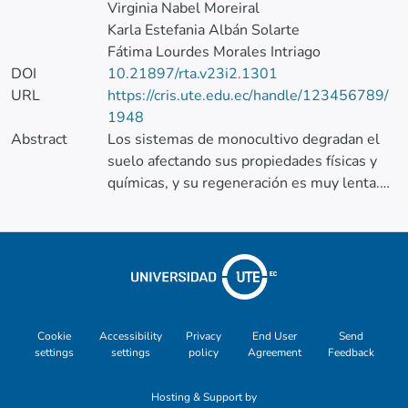
Virginia Nabel Moreiral
Karla Estefania Albán Solarte
Fátima Lourdes Morales Intriago
DOI
10.21897/rta.v23i2.1301
URL
https://cris.ute.edu.ec/handle/123456789/
1948
Abstract
Los sistemas de monocultivo degradan el
suelo afectando sus propiedades físicas y
químicas, y su regeneración es muy lenta.
Con el objetivo de conocer cambios en
las propiedades físicas del suelo de la
Estación Experimental Tropical Pichilingue,
por efecto del uso, se empleó un diseño de
bloques completos al azar con tres
repeticiones, en los suelos de bosque
nativo y monocultivos de maíz (30 años),
Cookie
Accessibility
Privacy
End User
Send
settings
settings
policy
Agreement
Feedback
cacao (50 años), pasto (4 años) y palma
aceitera (26 años) en diferentes
Hosting & Support by
profundidades cada 0,10 m hasta los 0,6 m.