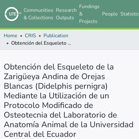
Fundings
Communities
Research
&
People
Statisti
& Collections
Outputs
Projects
Home
CRIS
Publication
Obtención del Esqueleto de la Zarigüeya Andina de Orejas Blancas (Didelphis pernigra) Mediante la Utilización de un Protocolo Modificado de Osteotecnia del Laboratorio de Anatomía Animal de la Universidad Central del Ecuador
Details
Obtención del Esqueleto de la
Zarigüeya Andina de Orejas
Blancas (Didelphis pernigra)
Mediante la Utilización de un
Protocolo Modificado de
Osteotecnia del Laboratorio de
Anatomía Animal de la Universidad
Central del Ecuador