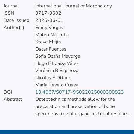
Journal
International Journal of Morphology
ISSN
0717-9502
Date Issued
2025-06-01
Author(s)
Emily Vargas
Mateo Nacimba
Steve Mejía
Oscar Fuentes
Sofia Ocaña Mayorga
Hugo F Loaiza Vélez
Verónica R Espinoza
Nicolás E Ottone
María Revelo Cueva
DOI
10.4067/S0717-95022025000300823
Abstract
Osteotechnics methods allow for the
preparation and preservation of bone
specimens free of organic material residues.
These methods consist of a combination of
natural, chemical, and/or physical processes,