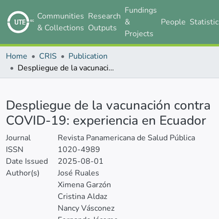
Fundings
Communities
Research
&
People
Statisti
& Collections
Outputs
Projects
Home
CRIS
Publication
Despliegue de la vacunación contra COVID-19: experiencia en Ecuador
Details
Despliegue de la vacunación contra
COVID-19: experiencia en Ecuador
Journal
Revista Panamericana de Salud Pública
ISSN
1020-4989
Date Issued
2025-08-01
Author(s)
José Ruales
Ximena Garzón
Cristina Aldaz
Nancy Vásconez