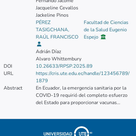
Fernando Jácome
Jacqueline Cevallos
Jackeline Pinos
PÉREZ
Facultad de Ciencias
TASIGCHANA,
de la Salud Eugenio
RAÚL FRANCISCO
Espejo
Adrián Díaz
Alvaro Whittembury
DOI
10.26633/RPSP.2025.89
URL
https://cris.ute.edu.ec/handle/123456789/
1879
Abstract
En Ecuador, la emergencia sanitaria por la
COVID-19 requirió del completo esfuerzo
del Estado para proporcionar vacunas
seguras, eficaces y gratuitas. A inicios del
2022, el país alcanzó una amplia cobertura
de vacunación lo que lo posicionó entre los
países de las Américas con mayores logros