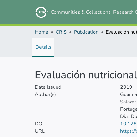
Communities & Collections
Research 
Home
CRIS
Publication
Details
Evaluación nutriciona
Date Issued
2019
Author(s)
Guamia
Salazar
Portuga
Díaz Du
DOI
10.128
URL
https:/