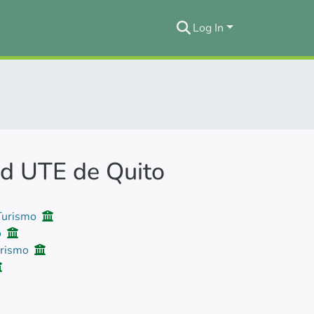
Log In
dad UTE de Quito
 Turismo
o
urismo