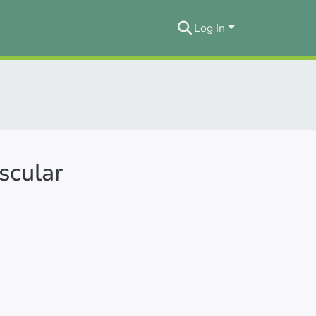
Log In
scular