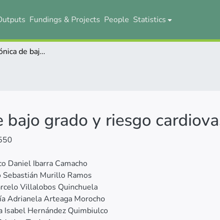
Outputs
Fundings & Projects
People
Statistics
Inflamación crónica de bajo grado y riesgo cardiovascular
e bajo grado y riesgo cardiova
550
co Daniel Ibarra Camacho
 Sebastián Murillo Ramos
rcelo Villalobos Quinchuela
ía Adrianela Arteaga Morocho
a Isabel Hernández Quimbiulco