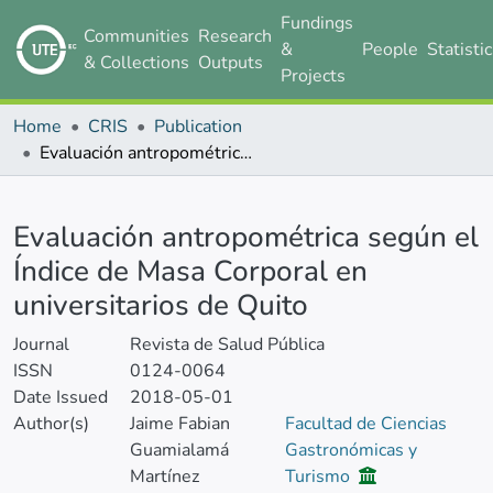
Fundings
Communities
Research
&
People
Statisti
& Collections
Outputs
Projects
Home
CRIS
Publication
Evaluación antropométrica según el Índice de Masa Corporal en universitarios de Quito
Details
Evaluación antropométrica según el
Índice de Masa Corporal en
universitarios de Quito
Journal
Revista de Salud Pública
ISSN
0124-0064
Date Issued
2018-05-01
Author(s)
Jaime Fabian
Facultad de Ciencias
Guamialamá
Gastronómicas y
Martínez
Turismo