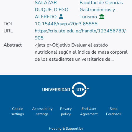
SALAZAR
Facultad de Ciencias
DUQUE, DIEGO
Gastronómicas y
ALFREDO
Turismo
DOI
10.15446/rsap.v20n3.65855
URL
https://cris.ute.edu.ec/handle/123456789/
905
Abstract
<jats:p>Objetivo Evaluar el estado
nutricional según el índice de masa corporal
de los estudiantes universitarios de
pregrado de la Universidad Central del
Ecuador (UCE) y de la Universidad
Tecnológica Equinoccial (UTE) de la ciudad
de Quito, estableciendo sujetos de estudio
con un perfil entre los 19 a 24 años de edad
a través del uso de indicadores
antropométricos.Metodología Se estableció
Cookie
Accessibility
Privacy
End User
Send
settings
settings
policy
Agreement
Feedback
una muestra conformada por 235
estudiantes que regularmente utilizan los
Hosting & Support by
comedores universitarios; de este estudio