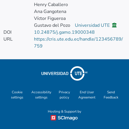
Henry Caballero
Ana Gangotena
Víctor Figueroa
Gustavo del Pozo
Universidad UTE
DOI
10.24875/j.gamo.19000348
URL
https://cris.ute.edu.ec/handle/123456789/
759
Cookie
Accessibility
Privacy
End User
Send
settings
settings
policy
Agreement
Feedback
Hosting & Support by