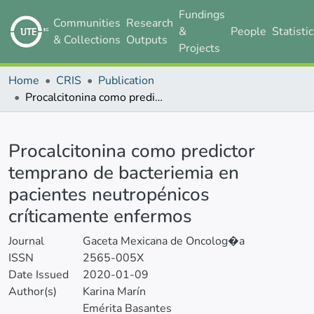
Fundings
Communities
Research
&
People
Statisti
& Collections
Outputs
Projects
Home
CRIS
Publication
Procalcitonina como predictor temprano de bacteriemia en pacientes neutropénicos críticamente enfermos
Details
Procalcitonina como predictor
temprano de bacteriemia en
pacientes neutropénicos
críticamente enfermos
Journal
Gaceta Mexicana de Oncolog�a
ISSN
2565-005X
Date Issued
2020-01-09
Author(s)
Karina Marín
Emérita Basantes