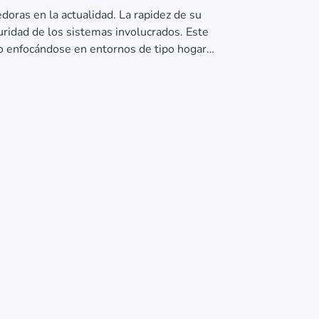
doras en la actualidad. La rapidez de su
uridad de los sistemas involucrados. Este
o enfocándose en entornos de tipo hogar
te heterogéneas genera problemas en la
atos, si la red llegara a verse comprometida.
ación como OAuth2 y TLS, entre otras, junto a
o, para generar una arquitectura IoT segura y
ferencia. La división en capas funcionales
viles, puedan acoplarse al sistema de manera
niveles incrementales permite que cada equipo
acionales como al tipo de información que debe
lución y la solidez del esquema de seguridad