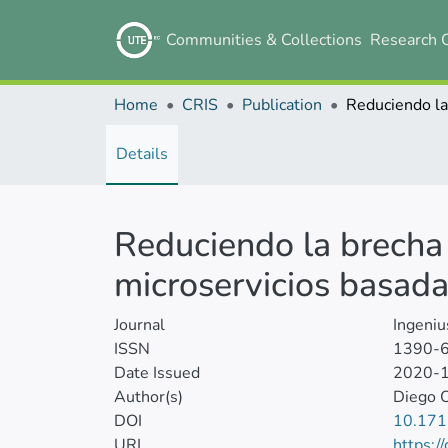
Communities & Collections
Research 
Home
CRIS
Publication
Details
Reduciendo la brecha 
microservicios basad
Journal
Ingeniu
ISSN
1390-
Date Issued
2020-
Author(s)
Diego 
DOI
10.171
URL
https:/