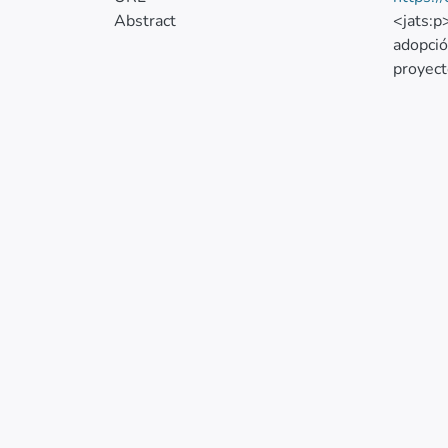
Abstract
<jats:p
adopció
proyect
intelig
autenti
Para at
una met
de ampl
permite
transpa
pueda i
entrega
present