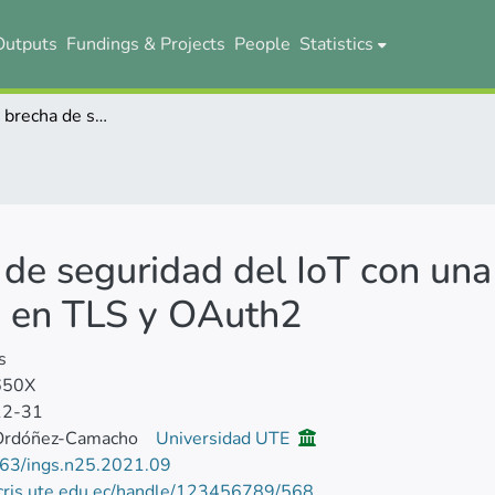
Outputs
Fundings & Projects
People
Statistics
Reduciendo la brecha de seguridad del IoT con una arquitectura de microservicios basada en TLS y OAuth2
de seguridad del IoT con una
a en TLS y OAuth2
s
650X
12-31
Ordóñez-Camacho
Universidad UTE
63/ings.n25.2021.09
/cris.ute.edu.ec/handle/123456789/568