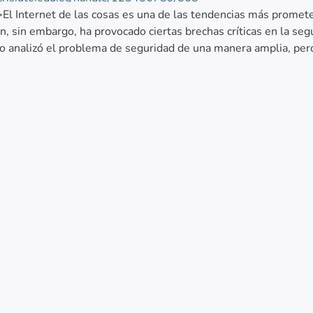
>El Internet de las cosas es una de las tendencias más promete
n, sin embargo, ha provocado ciertas brechas críticas en la seg
o analizó el problema de seguridad de una manera amplia, per
ente, donde el uso de dispositivos con tecnologías ampliamen
cación con múltiples servicios, y en la confidencialidad de los d
acar estos problemas, se juntaron tecnologías de última gener
odología arquitectural de microservicios de acoplamiento liger
io alcance, respaldada y validada por una implementación de re
 que tanto los dispositivos y sensores fijos como aquellos mó
rente y fluida. El esquema de seguridad estructurado en tres 
ntegrarse al que mejor se adapte tanto a sus recursos comput
r o consumir. Los resultados muestran la flexibilidad de la so
ado.</jats:p>