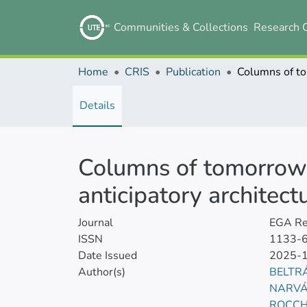
Communities & Collections
Research 
Home
CRIS
Publication
Details
Columns of tomorrow. A
anticipatory architect
Journal
EGA Rev
ISSN
1133-
Date Issued
2025-
Author(s)
BELTR
NARVÁ
ROCCH