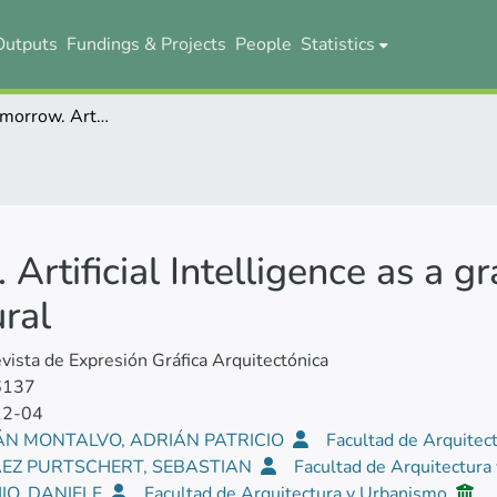
Outputs
Fundings & Projects
People
Statistics
Columns of tomorrow. Artificial Intelligence as a graphical assistant for anticipatory architectural
rtificial Intelligence as a gr
ural
ista de Expresión Gráfica Arquitectónica
6137
12-04
ÁN MONTALVO, ADRIÁN PATRICIO
Facultad de Arquitec
EZ PURTSCHERT, SEBASTIAN
Facultad de Arquitectur
IO, DANIELE
Facultad de Arquitectura y Urbanismo