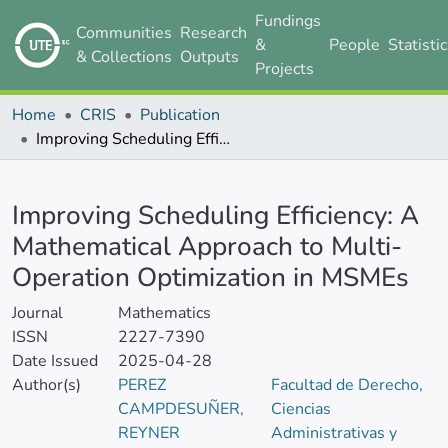
Fundings
Communities
Research
&
People
Statisti
& Collections
Outputs
Projects
Home
CRIS
Publication
Improving Scheduling Efficiency: A Mathematical Approach to Multi-Operation Optimization in MSMEs
Details
Improving Scheduling Efficiency: A
Mathematical Approach to Multi-
Operation Optimization in MSMEs
Journal
Mathematics
ISSN
2227-7390
Date Issued
2025-04-28
Author(s)
PEREZ
Facultad de Derecho,
CAMPDESUÑER,
Ciencias
REYNER
Administrativas y