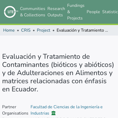
Fundings
Communities
Research
&
People
Statisti
& Collections
Outputs
Projects
Home
CRIS
Project
Evaluación y Tratamiento de Contaminantes (bióticos y abióticos) y de Adulteraciones en Alimentos y matrices relacionadas con énfasis en Ecuador.
Evaluación y Tratamiento de
Contaminantes (bióticos y abióticos)
y de Adulteraciones en Alimentos y
matrices relacionadas con énfasis
en Ecuador.
Partner
Facultad de Ciencias de la Ingeniería e
Organisations
Industrias