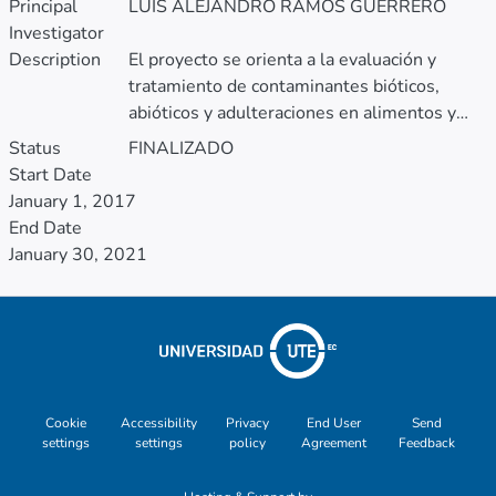
Principal
LUIS ALEJANDRO RAMOS GUERRERO
Investigator
Description
El proyecto se orienta a la evaluación y
tratamiento de contaminantes bióticos,
abióticos y adulteraciones en alimentos y
matrices relacionadas, con énfasis en el
Status
FINALIZADO
contexto ecuatoriano. Su objetivo es
Start Date
determinar la autenticidad de los alimentos
January 1, 2017
y detectar posibles fraudes mediante el uso
End Date
de técnicas espectroscópicas,
January 30, 2021
espectrométricas y ómicas, así como evaluar
contaminantes físicos, químicos y
microbiológicos presentes en productos
alimenticios. Con ello se busca generar
evidencia científica que contribuya a
garantizar la seguridad alimentaria, la calidad
Cookie
Accessibility
Privacy
End User
Send
de los productos y la protección de la salud
settings
settings
policy
Agreement
Feedback
pública.