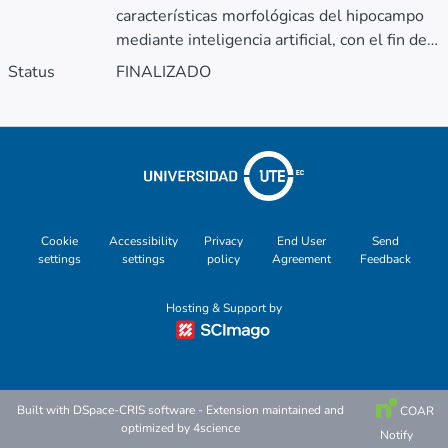
características morfológicas del hipocampo
mediante inteligencia artificial, con el fin de
generar la primera base de datos de
Status
FINALIZADO
referencia en el Ecuador. Su objetivo es
desarrollar una herramienta de apoyo para
radiólogos generales, que facilite la
realización precisa y estandarizada de
volumetrías hipocámpicas, contribuyendo así
al diagnóstico temprano y seguimiento de
patologías neurológicas como la epilepsia y
Cookie
Accessibility
Privacy
End User
Send
las enfermedades neurodegenerativas.
settings
settings
policy
Agreement
Feedback
Hosting & Support by
Built with
DSpace-CRIS software
- Extension maintained and
COAR
optimized by
4science
Notify