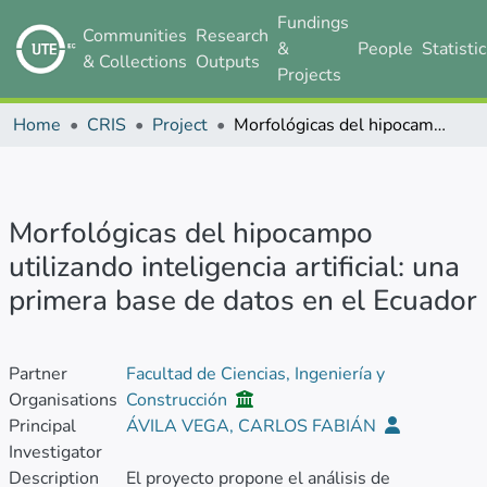
Fundings
Communities
Research
&
People
Statisti
& Collections
Outputs
Projects
Home
CRIS
Project
Morfológicas del hipocampo utilizando inteligencia artificial: una primera base de datos en el Ecuador
Morfológicas del hipocampo
utilizando inteligencia artificial: una
primera base de datos en el Ecuador
Partner
Facultad de Ciencias, Ingeniería y
Organisations
Construcción
Principal
ÁVILA VEGA, CARLOS FABIÁN
Investigator
Description
El proyecto propone el análisis de