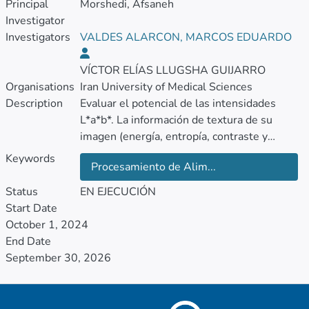
Principal
Morshedi, Afsaneh
Investigator
Investigators
VALDES ALARCON, MARCOS EDUARDO
VÍCTOR ELÍAS LLUGSHA GUIJARRO
Organisations
Iran University of Medical Sciences
Description
Evaluar el potencial de las intensidades
L*a*b*. La información de textura de su
imagen (energía, entropía, contraste y
homogeneidad) para caracterizar y clasificar
Keywords
Procesamiento de Alim...
la calidad de los pierogi. Medir la cinética de
cambios de color de pierogi a tres
Status
EN EJECUCIÓN
temperaturas (170, 180 y 190 ºC) y cuatro
Start Date
tiempos de fritura (2, 4, 6 y 8 min).
October 1, 2024
End Date
September 30, 2026